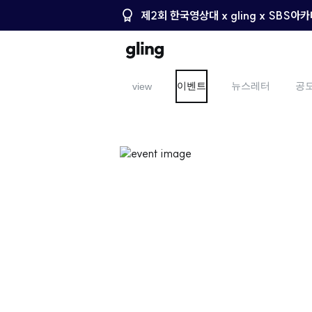
제2회 한국영상대 x gling x SBS
이벤트
뉴스레터
공
view