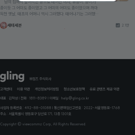
남의 집에서 빌어먹는 종으로 태어난 여자, 유종이. 종이가
종이듯 그 어미도 종이었고 그 어미의 어미도 종이었으며 까마
득한 옛날, 태초의 어머니 역시 그러했다. 태어나기는 그러했으
나 그녀는 집안의 다른 여자들과는 달랐다. 그녀는 언젠가 제 엄
세테세븐
2.1만
마를 데리고 그 집을 나가겠다는 일념 하나로 주인집 사람들,
‘민씨 일가’ 의 온갖 악행을 버텨왔지만 이들은 그녀의 사랑도
꿈도 가족도 모두 망가뜨렸다. 그래서 종이는 결심했다. 민씨
일가가 가진 모든 것을 빼앗는 나쁜 종이 되겠노라고. 종이
에 대한 사랑을 비뚤어진 방식으로밖에 표현할 줄 몰랐던 주인
집 아들 헌기, 주인집 딸의 정혼자였으나 종이와 사랑에 빠진
남자 한새, 그리고 홀로 남겨진 종이의 보호자이자 후원자였던
그녀의 새로운 가족 온주. 세 남자와 얽히고설키며 때로는 사
랑에 발목을 잡히고 때로는 사랑의 도움을 받으며 원수인 민씨
뷰컴즈 주식회사
일가를 나락으로 떨어뜨린 어느 나쁜 종의 이야기가 시작된다.
고객센터
이용 약관
개인정보처리방침
청소년보호정책
유료 콘텐츠 제공 약관
대표 : 김학성 | 전화 : 1811-8389 | 이메일 : help@gling.co.kr
사업자 등록번호 : 492-88-01088 | 통신판매업신고번호 : 2022-서울영등포-1768
주소 : 서울특별시 영등포구 당산로 171, 13층 1301호
Copyright © viewcommz Corp, All Rights Reserved.