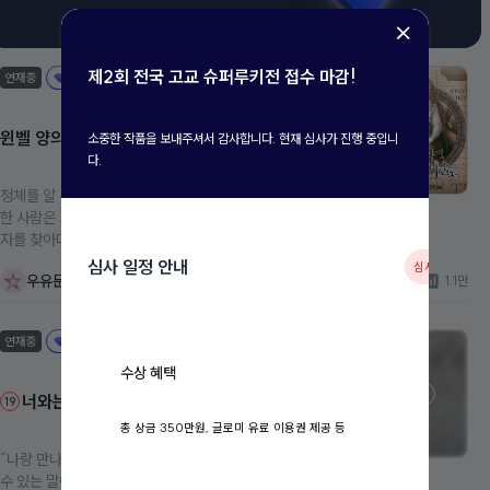
제2회 전국 고교 슈퍼루키전 접수 마감!
연재중
완결무
윈벨 양의 사건 서술
소중한 작품을 보내주셔서 감사합니다. 현재 심사가 진행 중입니
다.
정체를 알 수 없는 괴한에 의해 살해된 아네타 윈벨을 처음 발견
한 사람은 그녀의 연인 오비 파우드였다. 그는 제 연인을 죽인
자를 찾아다니는 복수귀가 되어 오늘도 실마리를 잡기 위해 헤
매기 시작했다. 그런 그 앞에 나타난 것은 수수께끼의 남자, 포
심사 일정 안내
심사중
우유문
1.1만
르투나. 그는 스스로를 ‘운명’이라 칭하며 오비에게 운명을 바
꿀 수 있는 기회를 준다. 다른 세계에서 만남과 이별을 반복하
며 아네타를 죽음의 운명에서 멀어지게 할 것. 그리고 몇 번의
연재중
완결무
만남과 이별이 있었는가, 무수한 필사적인 노력에도 불구하고
오비는 결국 제 연인을 끝내 지켜내지 못했다. *** 1901년 브
수상 혜택
니엔 왕국의 번성한 항구마을 '살레' 봄바람이 불어오는 어느
19
너와는 가깝고도 멀어서
19
날, 작은 건물에 탐정사무소의 간판이 붙었다. “앤, 당신에게
총 상금 350만원, 글로미 유료 이용권 제공 등
부탁이 하나 있어요. 들어줄래요?” ‘의문의 병’을 쫓아 살레마
을에 탐정사무소를 세우게 된 아네타. 그리고 해결사 오비 파우
“나랑 만나는 거 어때?” 서로 호감을 가진 남녀라면 누구나 할
드와의 운명 같은 인연이 씨앗이 되어, 온갖 수수께끼로 가득한
수 있는 말이었지만, 우리 사이에선 가당치 않았다. 30여년을