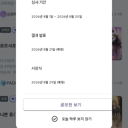
심사 기간
일상과 야단법석이 기다리고 있다. 지금까지 이어지는 발자국
가족처럼 지내온 그였다. 그래서 늘 곁에 있었고, 그래서 절대
을 따라, 지금까지 이어왔던 인연을 따라, 지금까지 이어졌던
다시는 사랑하지 않기로 한 사람이었다. 어린 시절엔 이 감정을
김희락
드라마를 따라, 그 방대한 파노라마 끝에 맞이할 결말이 죽음
3.4천
남녀간의 사랑이라 믿었던 적도 있었지만, 이제는 그저 흘러간
2026년 8월 1일 ~ 2026년 8월 20일
만은 아니길. 그리고 조금 어수선한, 지금이 딱 좋은 이 일상이
첫사랑의 기억일 뿐이었다. 너무 가까워서, 그래서 사랑하면
이 앞으로도 쭉 이어지길.
안 되는 사람. 장인혁은 내게 그런 사람이었다. * 표지출처: 핀
연재중
완결무
터레스트
결과 발표
로르샤흐 위스테리아
2026년 8월 21일 (예정)
더 이상의 회귀는 없어! 오데트라는 소녀의 몸에 빙의 되어 겪
은 49번의 회귀, 닥쳐오는 재앙을 이겨내지 못하고 실패하고
시상식
마는데. 마지막 49번째 회귀. 재앙을 이겨내기 위해서 필요한
건, 첫 번째, 계약을 늘려 나의 시종을 많이 만든다. 두 번째, 미
2026년 8월 29일 (예정)
PADOo
9.6천
션 컴퍼니를 운영하여 자금을 많이 번다. 세 번째, 마법사의 탑
을 성장시켜 강해진다. 그녀는 집으로 돌아가고 싶다는 소원을
이룰 수 있을까?
완결
완결무
공모전 보기
나쁜 종(The bad slave)
오늘 하루 보지 않기