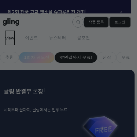
제2회 전국 고교 웹소설 슈퍼루키전 개최!
작품 등록
로그인
이벤트
뉴스레터
공모전
view
추천
1회차 공모전
🩷완결까지 무료!
신작
무료 연
글링 완결무 론칭!
시작부터 끝까지, 글링에서는 전부 무료